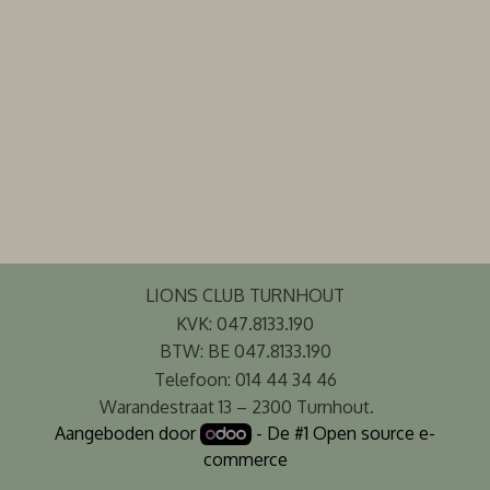
LIONS CLUB TURNHOUT
KVK: 047.8133.190
BTW: BE 047.8133.190
Telefoon: 014 44 34 46
Warandestraat 13 – 2300 Turnhout.
Aangeboden door
- De #1
Open source e-
commerce